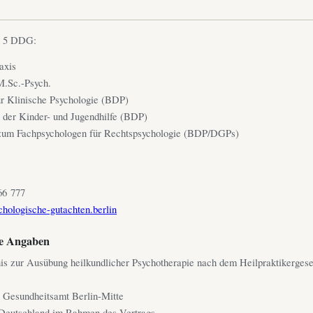
§ 5 DDG:
axis
M.Sc.-Psych.
r Klinische Psychologie (BDP)
 der Kinder- und Jugendhilfe (BDP)
 zum Fachpsychologen für Rechtspsychologie (BDP/DGPs)
66 777
hologische-gutachten.berlin
he Angaben
nis zur Ausübung heilkundlicher Psychotherapie nach dem Heilpraktikergese
 Gesundheitsamt Berlin-Mitte
 Deutschland im Rahmen des Vertrags