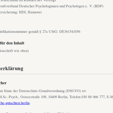
erufsverband Deutscher Psychologinnen und Psychologen e. V. (BDP)
versicherung: HDI, Hannover
ntifikationsnummer gemäß § 27a UStG: DE361541056
für den Inhalt
nschrift wie oben)
zerklärung
cher
 im Sinne der Datenschutz-Grundverordnung (DSGVO) ist:
.Sc.-Psych., Ostseestraße 109, 10409 Berlin, Telefon 030 88 066 777, E-M
he-gutachten.berlin
.