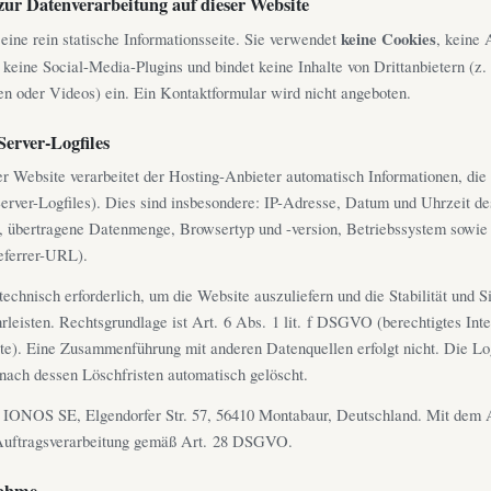
zur Datenverarbeitung auf dieser Website
eine rein statische Informationsseite. Sie verwendet
keine Cookies
, keine 
keine Social-Media-Plugins und bindet keine Inhalte von Drittanbietern (z.
ten oder Videos) ein. Ein Kontaktformular wird nicht angeboten.
Server-Logfiles
r Website verarbeitet der Hosting-Anbieter automatisch Informationen, die
Server-Logfiles). Dies sind insbesondere: IP-Adresse, Datum und Uhrzeit de
, übertragene Datenmenge, Browsertyp und -version, Betriebssystem sowie 
eferrer-URL).
echnisch erforderlich, um die Website auszuliefern und die Stabilität und S
leisten. Rechtsgrundlage ist Art. 6 Abs. 1 lit. f DSGVO (berechtigtes Int
te). Eine Zusammenführung mit anderen Datenquellen erfolgt nicht. Die L
nach dessen Löschfristen automatisch gelöscht.
 IONOS SE, Elgendorfer Str. 57, 56410 Montabaur, Deutschland. Mit dem A
 Auftragsverarbeitung gemäß Art. 28 DSGVO.
nahme