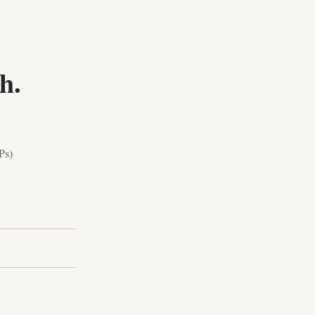
h.
Ps)