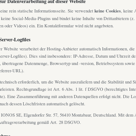
zur Datenverarbeitung auf dieser Website
eine rein statische Informationsseite. Sie verwendet
keine Cookies
, keine 
keine Social-Media-Plugins und bindet keine Inhalte von Drittanbietern (z.
ten oder Videos) ein. Ein Kontaktformular wird nicht angeboten.
Server-Logfiles
r Website verarbeitet der Hosting-Anbieter automatisch Informationen, die
Server-Logfiles). Dies sind insbesondere: IP-Adresse, Datum und Uhrzeit de
, übertragene Datenmenge, Browsertyp und -version, Betriebssystem sowie 
eferrer-URL).
echnisch erforderlich, um die Website auszuliefern und die Stabilität und S
leisten. Rechtsgrundlage ist Art. 6 Abs. 1 lit. f DSGVO (berechtigtes Int
te). Eine Zusammenführung mit anderen Datenquellen erfolgt nicht. Die L
nach dessen Löschfristen automatisch gelöscht.
 IONOS SE, Elgendorfer Str. 57, 56410 Montabaur, Deutschland. Mit dem A
 Auftragsverarbeitung gemäß Art. 28 DSGVO.
nahme