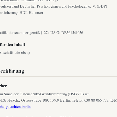
erufsverband Deutscher Psychologinnen und Psychologen e. V. (BDP)
versicherung: HDI, Hannover
ntifikationsnummer gemäß § 27a UStG: DE361541056
für den Inhalt
nschrift wie oben)
zerklärung
cher
 im Sinne der Datenschutz-Grundverordnung (DSGVO) ist:
.Sc.-Psych., Ostseestraße 109, 10409 Berlin, Telefon 030 88 066 777, E-M
he-gutachten.berlin
.