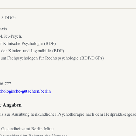
§ 5 DDG:
axis
M.Sc.-Psych.
r Klinische Psychologie (BDP)
 der Kinder- und Jugendhilfe (BDP)
 zum Fachpsychologen für Rechtspsychologie (BDP/DGPs)
66 777
hologische-gutachten.berlin
he Angaben
nis zur Ausübung heilkundlicher Psychotherapie nach dem Heilpraktikergese
 Gesundheitsamt Berlin-Mitte
 Deutschland im Rahmen des Vertrags