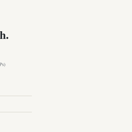
h.
Ps)